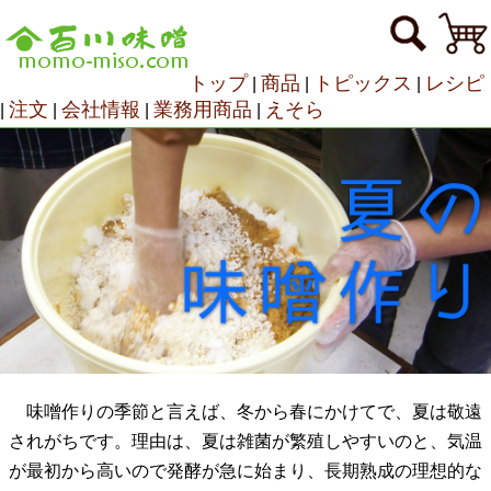
トップ
商品
トピックス
レシピ
|
|
|
注文
会社情報
業務用商品
えそら
|
|
|
|
味噌作りの季節と言えば、冬から春にかけてで、夏は敬遠
されがちです。理由は、夏は雑菌が繁殖しやすいのと、気温
が最初から高いので発酵が急に始まり、長期熟成の理想的な