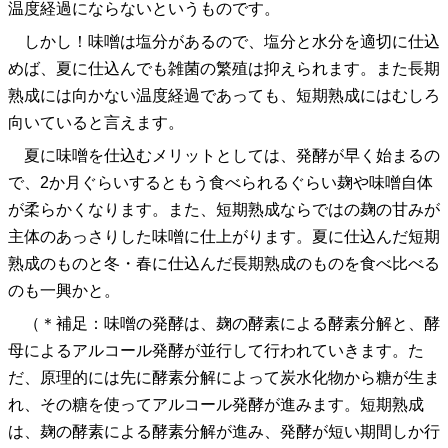
温度経過にならないというものです。
しかし！味噌は塩分があるので、塩分と水分を適切に仕込
めば、夏に仕込んでも雑菌の繁殖は抑えられます。また長期
熟成には向かない温度経過であっても、短期熟成にはむしろ
向いていると言えます。
夏に味噌を仕込むメリットとしては、発酵が早く始まるの
で、2か月ぐらいするともう食べられるぐらい麹や味噌自体
が柔らかくなります。また、短期熟成ならではの麹の甘みが
主体のあっさりした味噌に仕上がります。夏に仕込んだ短期
熟成のものと冬・春に仕込んだ長期熟成のものを食べ比べる
のも一興かと。
（＊補足：味噌の発酵は、麹の酵素による酵素分解と、酵
母によるアルコール発酵が並行して行われていきます。た
だ、原理的には先に酵素分解によって炭水化物から糖が生ま
れ、その糖を使ってアルコール発酵が進みます。短期熟成
は、麹の酵素による酵素分解が進み、発酵が短い期間しか行