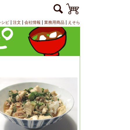
|
|
|
|
レシピ
注文
会社情報
業務用商品
えそら