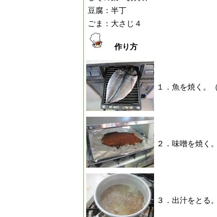
豆腐：半丁
ごま：大さじ４
作り方
１．魚を焼く。
２．味噌を焼く
３．出汁をとる