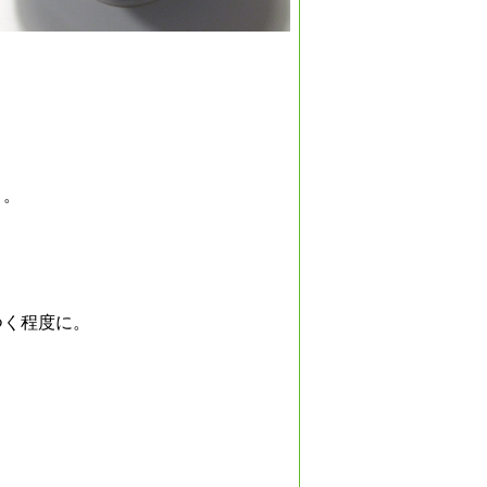
き。
つく程度に。