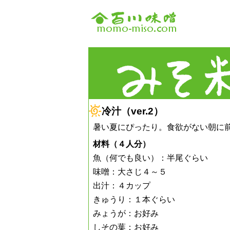
冷汁（ver.2）
暑い夏にぴったり。食欲がない朝に
材料（４人分）
魚（何でも良い）：半尾ぐらい
味噌：大さじ４～５
出汁：４カップ
きゅうり：１本ぐらい
みょうが：お好み
しその葉：お好み