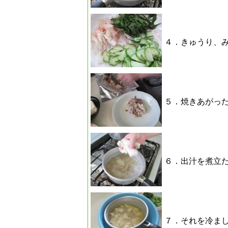
４．きゅうり、
５．焼きあがっ
６．出汁を煮立
７．それを冷ま